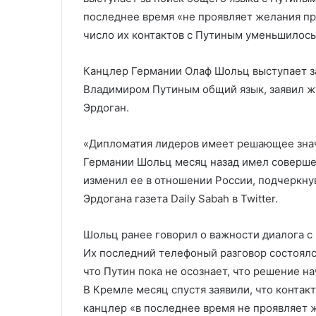
по обмену с Киевом
Карта на 1
Киевом
последнее время «не проявляет желания пр
число их контактов с Путиным уменьшилось
Канцлер Германии Олаф Шольц выступает за
Владимиром Путиным общий язык, заявил ж
Эрдоган.
«Дипломатия лидеров имеет решающее зна
Германии Шольц месяц назад имел соверше
изменил ее в отношении России, подчеркнув
Эрдогана газета Daily Sabah в Twitter.
Шольц ранее говорил о важности диалога с
Их последний телефоный разговор состоялс
что Путин пока не осознает, что решение н
В Кремле месяц спустя заявили, что контак
канцлер «в последнее время не проявляет 