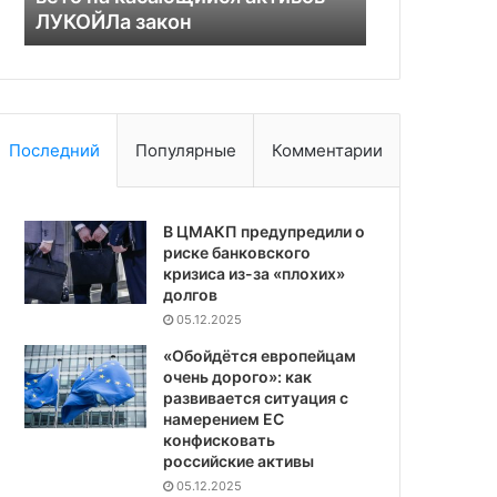
аэропорту
воздуш
ВСУ
Последний
Популярные
Комментарии
В ЦМАКП предупредили о
риске банковского
кризиса из-за «плохих»
долгов
05.12.2025
«Обойдётся европейцам
очень дорого»: как
развивается ситуация с
намерением ЕС
конфисковать
российские активы
05.12.2025