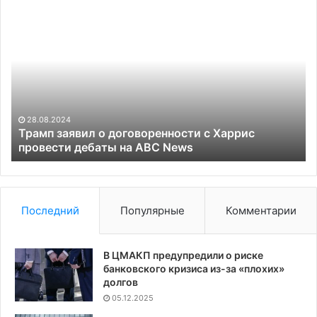
Трамп
W
заявил
уз
о
о
договоренности
«б
с
ре
Харрис
со
провести
С
дебаты
на
28.08.2024
на
ут
Трамп заявил о договоренности с Харрис
ABC
провести дебаты на ABC News
до
News
Последний
Популярные
Комментарии
В ЦМАКП предупредили о риске
банковского кризиса из-за «плохих»
долгов
05.12.2025