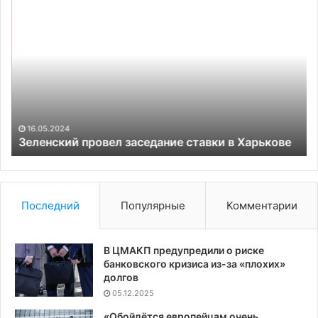
Зеленский
Тр
провел
по
заседание
пи
ставки
о
в
по
Харькове
дл
Се
в
3
16.05.2024
Зеленский провел заседание ставки в Харькове
Последний
Популярные
Комментарии
В ЦМАКП предупредили о риске
банковского кризиса из-за «плохих»
долгов
05.12.2025
«Обойдётся европейцам очень