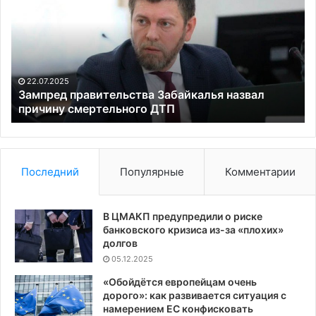
Забайкалья
в
назвал
оч
причину
сл
смертельного
си
ДТП
из
во
22.07.2025
за
Зампред правительства Забайкалья назвал
причину смертельного ДТП
о
пр
на
те
го
Последний
Популярные
Комментарии
Га
В ЦМАКП предупредили о риске
банковского кризиса из-за «плохих»
долгов
05.12.2025
«Обойдётся европейцам очень
дорого»: как развивается ситуация с
намерением ЕС конфисковать