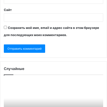
Сайт
Сохранить моё имя, email и адрес сайта в этом браузере
для последующих моих комментариев.
Случайные
«До
Гл
грани
М
столкновений»:
Бр
в
пр
Белграде
пр