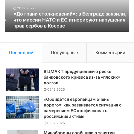
заявили,
пр
что
в
20.12.2022
миссии
Ло
«До грани столкновений»: в Белграде заявили,
НАТО
я
что миссии НАТО и ЕС игнорируют нарушения
и
прав сербов в Косове
ЕС
игнорируют
нарушения
прав
Последний
Популярные
Комментарии
сербов
в
Косове
В ЦМАКП предупредили о риске
банковского кризиса из-за «плохих»
долгов
05.12.2025
«Обойдётся европейцам очень
дорого»: как развивается ситуация с
намерением ЕС конфисковать
российские активы
05.12.2025
Минобороны сообщило о занятии