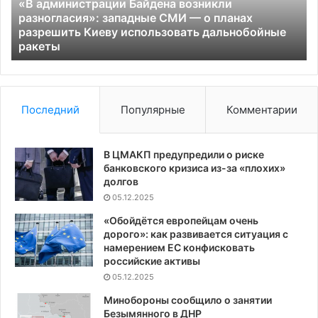
СМИ
ж
«В администрации Байдена возникли
—
в
разногласия»: западные СМИ — о планах
о
Ро
разрешить Киеву использовать дальнобойные
планах
ракеты
разрешить
Киеву
использовать
дальнобойные
Последний
Популярные
Комментарии
ракеты
В ЦМАКП предупредили о риске
банковского кризиса из-за «плохих»
долгов
05.12.2025
«Обойдётся европейцам очень
дорого»: как развивается ситуация с
намерением ЕС конфисковать
российские активы
05.12.2025
Минобороны сообщило о занятии
Безымянного в ДНР