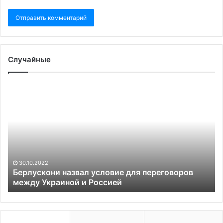
Случайные
Берлускони
Се
назвал
Шв
условие
пр
для
за
переговоров
пе
между
Ки
Украиной
ак
и
Ро
30.10.2022
Россией
Берлускони назвал условие для переговоров
между Украиной и Россией