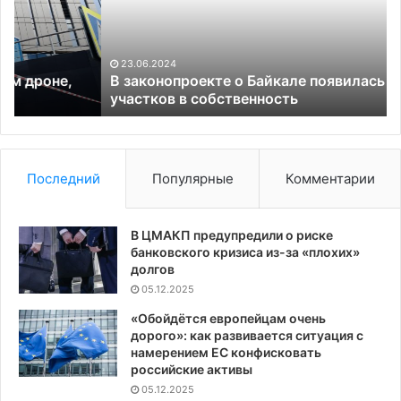
появилась
и
передача
к
участков
д
в
у
23.06.2024
собственность
в
В законопроекте о Байкале появилась передача
участков в собственность
Р
Последний
Популярные
Комментарии
В ЦМАКП предупредили о риске
банковского кризиса из-за «плохих»
долгов
05.12.2025
«Обойдётся европейцам очень
дорого»: как развивается ситуация с
намерением ЕС конфисковать
российские активы
05.12.2025