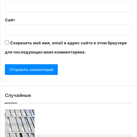
Сайт
Сохранить моё имя, email и адрес сайта в этом браузере
для последующих моих комментариев.
Случайные
В
Г
законопроекте
В
о
и
Байкале
п