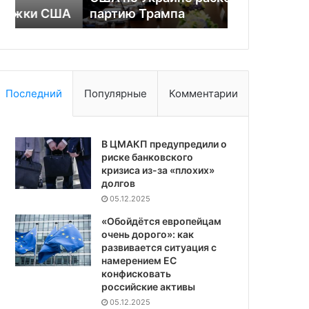
А
партию Трампа
следования
партию
Трампа
Последний
Популярные
Комментарии
В ЦМАКП предупредили о
риске банковского
кризиса из-за «плохих»
долгов
05.12.2025
«Обойдётся европейцам
очень дорого»: как
развивается ситуация с
намерением ЕС
конфисковать
российские активы
05.12.2025