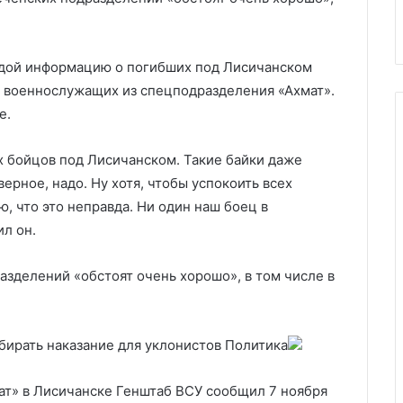
прекращения поддержки СШ
прекращения
поддержки
США
вдой информацию о погибших под Лисичанском
х военнослужащих из спецподразделения «Ахмат».
е.
х бойцов под Лисичанском. Такие байки даже
верное, надо. Ну хотя, чтобы успокоить всех
, что это неправда. Ни один наш боец в
л он.
азделений «обстоят очень хорошо», в том числе в
бирать наказание для уклонистов
Политика
ат» в Лисичанске Генштаб ВСУ сообщил 7 ноября