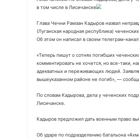
ядерным оружием
всю Украину»
оружием
в том числе в Лисичанске
Глава Чечни Рамзан Кадыров назвал непра
(Луганская народная республика) чеченски
Об этом он написал в своем телеграм-канал
«Теперь пишут о сотнях погибших чеченски
комментировать не хочется, но все-таки, на
адекватных и переживающих людей. Заявляю
вышеуказанном районе не погиб», — сообщи
По словам Кадырова, дела у чеченских подр
Лисичанске.
Кадыров предложил дать военным право вы
Об ударе по подразделению батальона «Ахм