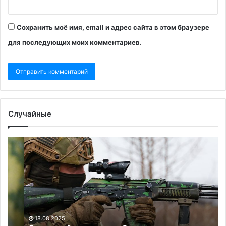
Сохранить моё имя, email и адрес сайта в этом браузере
для последующих моих комментариев.
Случайные
Зеленский
«П
рассказал
к
об
во
итогах
ст
встречи
по
с
ст
участниками
ЕС
«коалиции
вы
18.08.2025