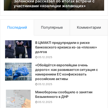
желающих»
из
Зеленский рассказал об итогах встречи с
участниками «коалиции желающих»
ко
о
за
пр
м
Последний
Популярные
Комментарии
В ЦМАКП предупредили о риске
банковского кризиса из-за «плохих»
долгов
05.12.2025
«Обойдётся европейцам очень
дорого»: как развивается ситуация с
намерением ЕС конфисковать
российские активы
05.12.2025
Минобороны сообщило о занятии
Безымянного в ДНР
05.12.2025