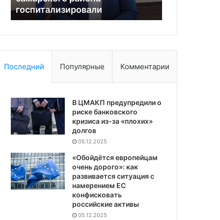
госпитализировали
следующем
мира
Последний
Популярные
Комментарии
В ЦМАКП предупредили о
риске банковского
кризиса из-за «плохих»
долгов
05.12.2025
«Обойдётся европейцам
очень дорого»: как
развивается ситуация с
намерением ЕС
конфисковать
российские активы
05.12.2025