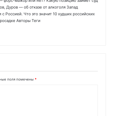
— форс-мажор или нет? Какую позицию займет суд
в, Дуров — об отказе от алкоголя Запад
с Россией. Что это значит 10 худших российских
 просадке Авторы Теги
ьные поля помечены
*