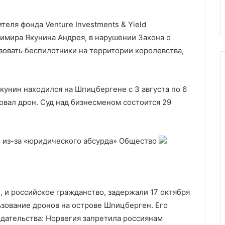
ы
США
США
еля фонда Venture Investments & Yield
имира Якунина Андрея, в нарушении Закона о
овать беспилотники на территории королевства,
кунин находился на Шпицбергене с 3 августа по 6
овал дрон. Суд над бизнесменом состоится 29
и из-за «юридического абсурда»
Общество
 и российское гражданство, задержали 17 октября
зование дронов на острове Шпицберген. Его
дательства: Норвегия запретила россиянам