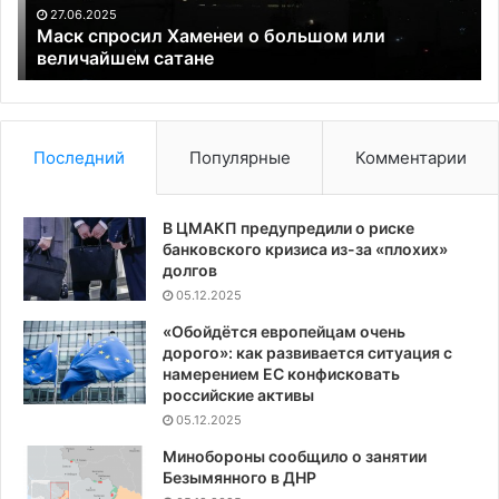
сатане
«п
27.06.2025
от
Маск спросил Хаменеи о большом или
величайшем сатане
Последний
Популярные
Комментарии
В ЦМАКП предупредили о риске
банковского кризиса из-за «плохих»
долгов
05.12.2025
«Обойдётся европейцам очень
дорого»: как развивается ситуация с
намерением ЕС конфисковать
российские активы
05.12.2025
Минобороны сообщило о занятии
Безымянного в ДНР