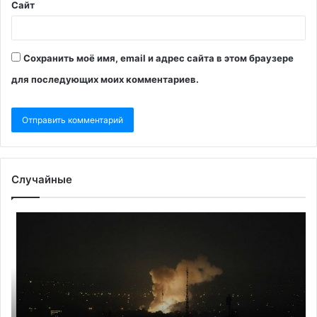
Сайт
Сохранить моё имя, email и адрес сайта в этом браузере
для последующих моих комментариев.
Случайные
Маск
Лу
спросил
пр
Хаменеи
ст
о
бы
большом
С
или
от
величайшем
пл