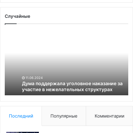
Случайные
Дума
Ба
поддержала
та
уголовное
Ро
наказание
Во
за
ув
участие
со
в
сц
нежелательных
Ми
11.06.2024
структурах
те
Дума поддержала уголовное наказание за
участие в нежелательных структурах
на
ск
Последний
Популярные
Комментарии