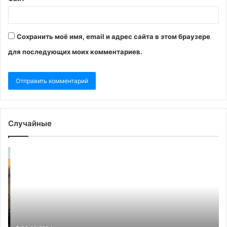
Сохранить моё имя, email и адрес сайта в этом браузере
для последующих моих комментариев.
Случайные
Arab
По
News
от
сообщила
со
о
ре
похищении
гр
50
вы
йеменцев
ко
хуситами
за