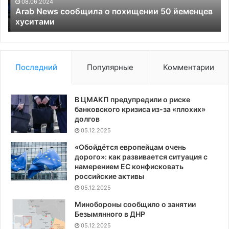
08.06.2024
жи
Arab News сообщила о похищении 50 йеменцев
хуситами
Последний
Популярные
Комментарии
В ЦМАКП предупредили о риске
банковского кризиса из-за «плохих»
долгов
05.12.2025
«Обойдётся европейцам очень
дорого»: как развивается ситуация с
намерением ЕС конфисковать
российские активы
05.12.2025
Минобороны сообщило о занятии
Безымянного в ДНР
05.12.2025