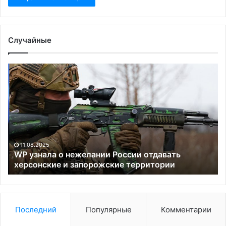
Случайные
WP
Bl
узнала
со
о
о
нежелании
ро
России
чи
отдавать
вы
херсонские
в
и
ЕС
11.08.2025
запорожские
«з
WP узнала о нежелании России отдавать
территории
херсонские и запорожские территории
ви
Последний
Популярные
Комментарии