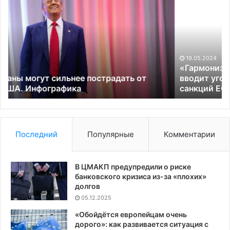
наказаний»:
п
почему
В
Брюссель
н
вводит
п
уголовную
з
ответственность
о
19.05.2024
за
с
«Гармонизация наказаний»: почему Брюссель
обход
р
вводит уголовную ответственность за обход
санкций
санкций ЕС
н
ЕС
Б
Последний
Популярные
Комментарии
В ЦМАКП предупредили о риске
банковского кризиса из-за «плохих»
долгов
05.12.2025
«Обойдётся европейцам очень
дорого»: как развивается ситуация с