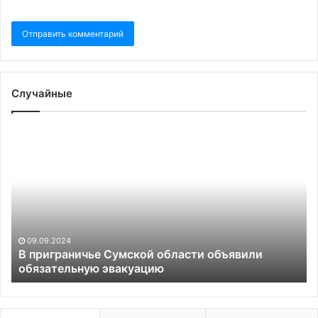
Случайные
В
Ка
приграничье
пр
Сумской
пе
области
пу
объявили
об
обязательную
из
эвакуацию
на
си
09.09.2024
В приграничье Сумской области объявили
обязательную эвакуацию