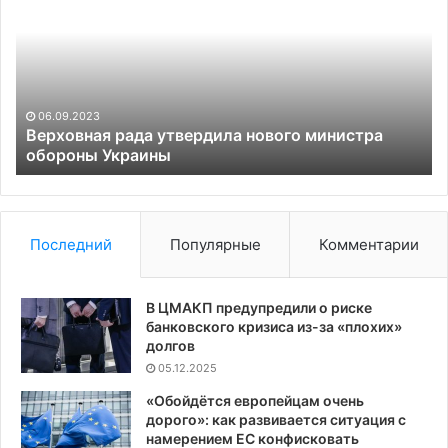
утвердила
чт
нового
С
министра
об
обороны
Ук
Украины
в
ут
06.09.2023
«н
Верховная рада утвердила нового министра
обороны Украины
по
Последний
Популярные
Комментарии
В ЦМАКП предупредили о риске
банковского кризиса из-за «плохих»
долгов
05.12.2025
«Обойдётся европейцам очень
дорого»: как развивается ситуация с
намерением ЕС конфисковать