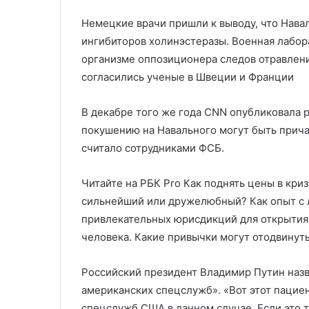
Немецкие врачи пришли к выводу, что Нава
ингибиторов холинэстеразы. Военная лабор
организме оппозиционера следов отравлени
согласились ученые в Швеции и Франции
В декабре того же года CNN опубликовала р
покушению на Навального могут быть прича
считало сотрудниками ФСБ.
Читайте на РБК Pro Как поднять цены в кри
сильнейший или дружелюбный? Как опыт с 
привлекательных юрисдикций для открытия 
человека. Какие привычки могут отодвинуть
Российский президент Владимир Путин наз
американских спецслужб». «Вот этот пацие
спецслужб США в данном случае. Если это т