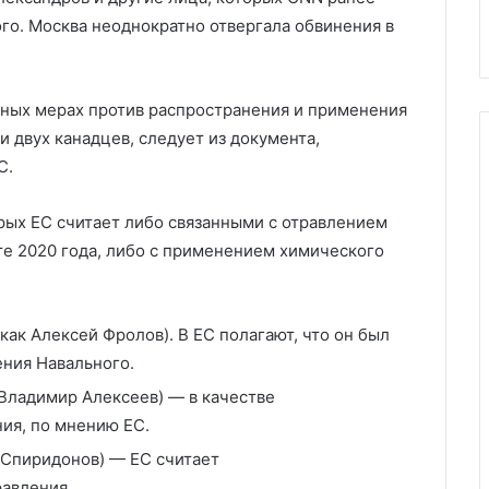
ра по Индии
и Азербайджаном
го. Москва неоднократно отвергала обвинения в
ьных мерах против распространения и применения
 двух канадцев, следует из документа,
С.
рых ЕС считает либо связанными с отравлением
те 2020 года, либо с применением химического
как Алексей Фролов). В ЕС полагают, что он был
ния Навального.
 Владимир Алексеев) — в качестве
ия, по мнению ЕС.
н Спиридонов) — ЕС считает
равления.