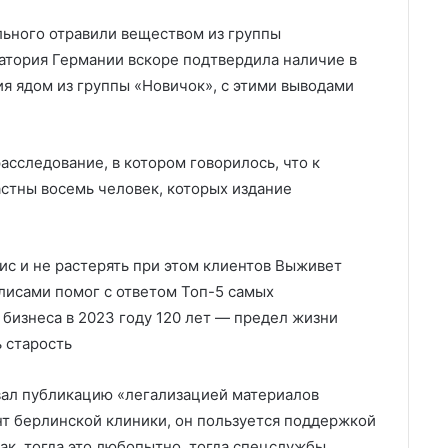
льного отравили веществом из группы
атория Германии вскоре подтвердила наличие в
я ядом из группы «Новичок», с этими выводами
асследование, в котором говорилось, что к
стны восемь человек, которых издание
зис и не растерять при этом клиентов Выживет
лисами помог с ответом Топ-5 самых
бизнеса в 2023 году 120 лет — предел жизни
 старость
вал публикацию «легализацией материалов
нт берлинской клиники, он пользуется поддержкой
ак, тогда это любопытно, тогда спецслужбы,