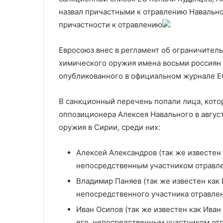
ставки в Харькове
ответного уда
Индии
назвал причастными к отравлению Навально
причастности к отравлению
Евросоюз внес в регламент об ограничител
химического оружия имена восьми россиян и
опубликованного в официальном журнале Е
В санкционный перечень попали лица, кото
оппозиционера Алексея Навального в авгус
оружия в Сирии, среди них:
Алексей Александров (так же известен 
непосредственным участником отравле
Владимир Паняев (так же известен как
непосредственного участника отравлен
Иван Осипов (так же известен как Ива
его, непосредственным участником от