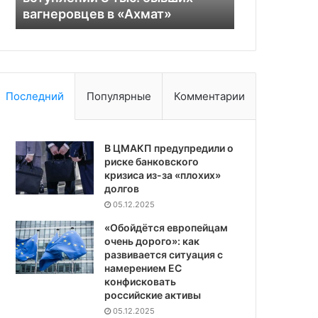
вагнеровцев в «Ахмат»
вложения в
«Ахмат»
свои
вложения
в
Украину
Последний
Популярные
Комментарии
В ЦМАКП предупредили о
риске банковского
кризиса из-за «плохих»
долгов
05.12.2025
«Обойдётся европейцам
очень дорого»: как
развивается ситуация с
намерением ЕС
конфисковать
российские активы
05.12.2025