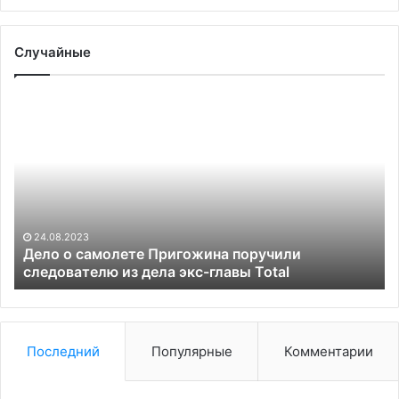
Случайные
Дело
Te
о
уз
самолете
о
Пригожина
ск
поручили
сд
следователю
Бр
из
и
дела
С
24.08.2023
экс-
по
Дело о самолете Пригожина поручили
главы
следователю из дела экс-главы Total
по
Total
Последний
Популярные
Комментарии