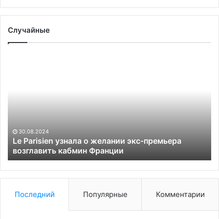
Случайные
Le
Е
Parisien
од
узнала
та
о
из
желании
Ро
экс-
по
премьера
ат
возглавить
у
30.08.2024
кабмин
по
Le Parisien узнала о желании экс-премьера
Франции
возглавить кабмин Франции
Ту
Последний
Популярные
Комментарии