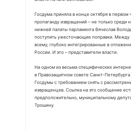
территории России
Украину и Рос
Украину
и
Госдума приняла в конце октября в первом 
Россию
пропаганду извращений – не только среди 
нижней палаты парламента Вячеслав Володи
поступить ужесточающие поправки. Между т
всему, глубоко интегрированные в отлажен
России. И это – представители власти.
На одном из весьма специфических интерне
в Правозащитном совете Санкт-Петербурга
Госдумы с требованием снять с рассмотре
извращенцев. Ссылка на это сообщение ест
предположительно, муниципальному депута
Трошину.