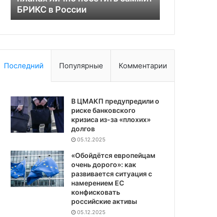
й
БРИКС в России
России
в
России
Последний
Популярные
Комментарии
В ЦМАКП предупредили о
риске банковского
кризиса из-за «плохих»
долгов
05.12.2025
«Обойдётся европейцам
очень дорого»: как
развивается ситуация с
намерением ЕС
конфисковать
российские активы
05.12.2025