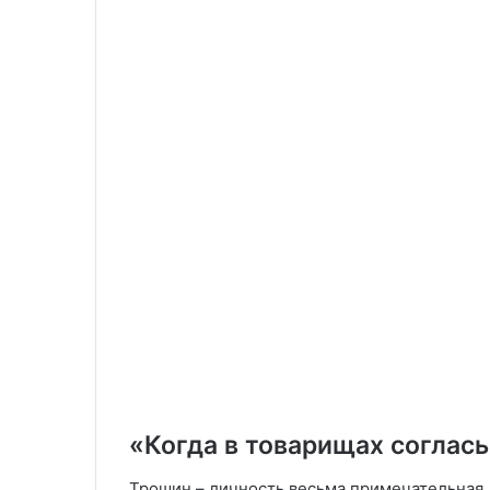
«Когда в товарищах соглас
Трошин – личность весьма примечательная. 