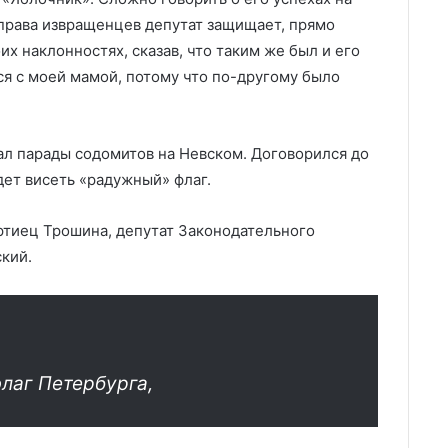
 права извращенцев депутат защищает, прямо
их наклонностях, сказав, что таким же был и его
ся с моей мамой, потому что по-другому было
л парады содомитов на Невском. Договорился до
дет висеть «радужный» флаг.
ртиец Трошина, депутат Законодательного
кий.
флаг Петербурга,