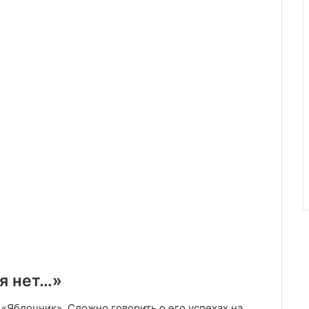
ья нет…»
«Яблочник». Сложно говорить о его успехах на