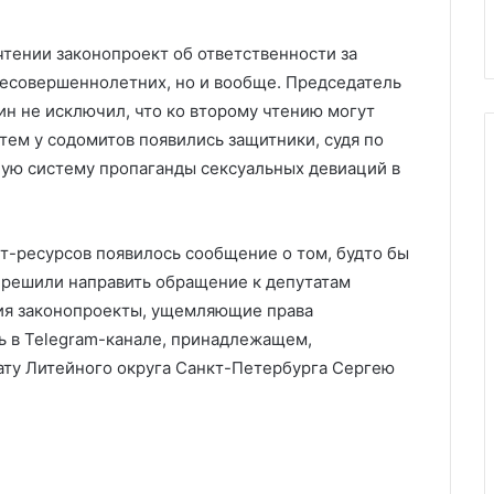
сию
проверок на границе с Россие
чтении законопроект об ответственности за
несовершеннолетних, но и вообще. Председатель
н не исключил, что ко второму чтению могут
ем у содомитов появились защитники, судя по
ную систему пропаганды сексуальных девиаций в
т-ресурсов появилось сообщение о том, будто бы
 решили направить обращение к депутатам
ния законопроекты, ущемляющие права
ь в Telegram-канале, принадлежащем,
ту Литейного округа Санкт-Петербурга Сергею