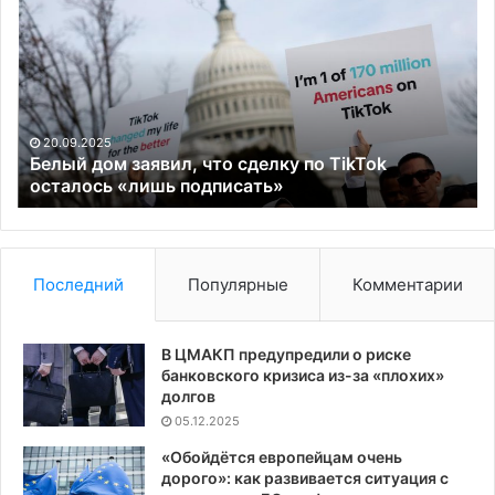
заявил,
по
что
це
сделку
Из
по
ок
TikTok
15
осталось
ра
20.09.2025
«лишь
Белый дом заявил, что сделку по TikTok
подписать»
осталось «лишь подписать»
Последний
Популярные
Комментарии
В ЦМАКП предупредили о риске
банковского кризиса из-за «плохих»
долгов
05.12.2025
«Обойдётся европейцам очень
дорого»: как развивается ситуация с