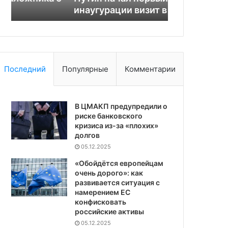
инаугурации визит в Китай
быстрого р
Последний
Популярные
Комментарии
В ЦМАКП предупредили о
риске банковского
кризиса из-за «плохих»
долгов
05.12.2025
«Обойдётся европейцам
очень дорого»: как
развивается ситуация с
намерением ЕС
конфисковать
российские активы
05.12.2025