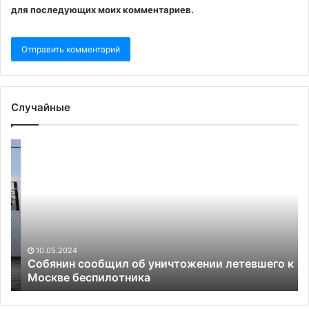
для последующих моих комментариев.
Случайные
Собянин
Эк
сообщил
об
об
шт
уничтожении
по
летевшего
Ме
к
уг
Москве
по
беспилотника
ви
10.05.2024
пр
Собянин сообщил об уничтожении летевшего к
Москве беспилотника