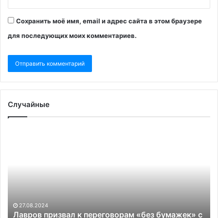
Сохранить моё имя, email и адрес сайта в этом браузере
для последующих моих комментариев.
Случайные
Лавров
Х
призвал
ос
к
из
переговорам
пл
«без
пе
бумажек»
гр
с
за
формулой
27.08.2024
Зеленского
Лавров призвал к переговорам «без бумажек» с