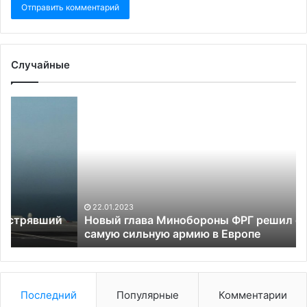
Случайные
Новый
Бу
глава
на
Минобороны
об
ФРГ
Ро
решил
со
создать
ст
самую
Зе
сильную
«п
22.01.2023
армию
пр
Новый глава Минобороны ФРГ решил создать
в
самую сильную армию в Европе
Европе
Последний
Популярные
Комментарии