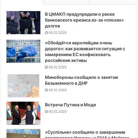
В ЦМАКП предупредили о риске
банковского кризиса из-за «плохих»
долгов
05.12.2025
«Обойдётся европейцам очень
дорого»: как развивается ситуация с
намерением ЕС конфисковать
российские активы
05.12.2025
Минобороны сообщило о занятии
Безымянного в ДНР
05.12.2025
Встреча Путина и Моди
05.12.2025
«Суспiльне» сообщило о завершении
переговоров Украины и США в Майами