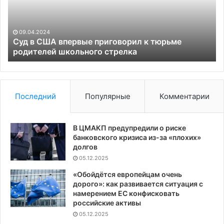
к
со
тюрьме
пр
родителей
Из
09.04.2024
школьного
и
Суд в США впервые приговорил к тюрьме
стрелка
родителей школьного стрелка
С
Последний
Популярные
Комментарии
В ЦМАКП предупредили о риске
банковского кризиса из-за «плохих»
долгов
05.12.2025
«Обойдётся европейцам очень
дорого»: как развивается ситуация с
намерением ЕС конфисковать
российские активы
05.12.2025