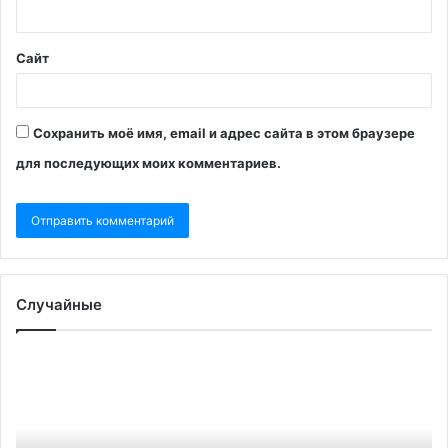
Сайт
Сохранить моё имя, email и адрес сайта в этом браузере
для последующих моих комментариев.
Случайные
Суд
Pol
в
уз
США
о
впервые
пл
приговорил
Ма