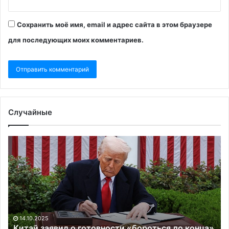
Сохранить моё имя, email и адрес сайта в этом браузере
для последующих моих комментариев.
Случайные
Китай
«К
заявил
уз
о
об
готовности
ис
«бороться
дл
до
Мо
конца»
из
в
за
14.10.2025
торговой
о
Китай заявил о готовности «бороться до конца»