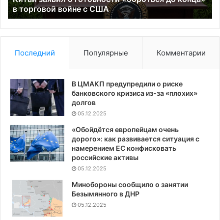
войне
в торговой войне с США
де
с
ко
США
Последний
Популярные
Комментарии
В ЦМАКП предупредили о риске
банковского кризиса из-за «плохих»
долгов
05.12.2025
«Обойдётся европейцам очень
дорого»: как развивается ситуация с
намерением ЕС конфисковать
российские активы
05.12.2025
Минобороны сообщило о занятии
Безымянного в ДНР
05.12.2025