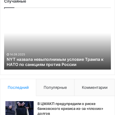
Случайные
NYT
Из
назвала
сп
невыполнимым
по
условие
к
Трампа
по
к
Ук
НАТО
пр
по
е
14.09.2025
санкциям
од
NYT назвала невыполнимым условие Трампа к
против
НАТО по санкциям против России
ст
России
Последний
Популярные
Комментарии
В ЦМАКП предупредили о риске
банковского кризиса из-за «плохих»
долгов