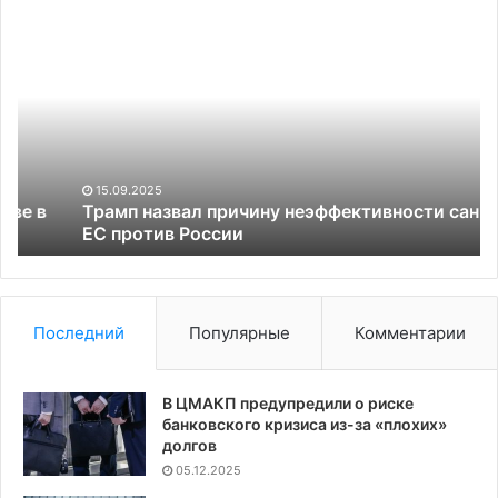
Трамп
B
назвал
со
причину
бо
неэффективности
че
санкций
о
ЕС
25
против
за
России
из
15.09.2025
за
Трамп назвал причину неэффективности санкций
ЕС против России
бе
во
Фр
Последний
Популярные
Комментарии
В ЦМАКП предупредили о риске
банковского кризиса из-за «плохих»
долгов
05.12.2025