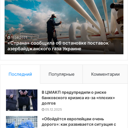
сообщила
сп
об
по
остановке
к
поставок
по
азербайджанского
Ук
газа
пр
Украине
е
11.09.2025
од
«Страна» сообщила об остановке поставок
азербайджанского газа Украине
ст
Последний
Популярные
Комментарии
В ЦМАКП предупредили о риске
банковского кризиса из-за «плохих»
долгов
05.12.2025
«Обойдётся европейцам очень
дорого»: как развивается ситуация с