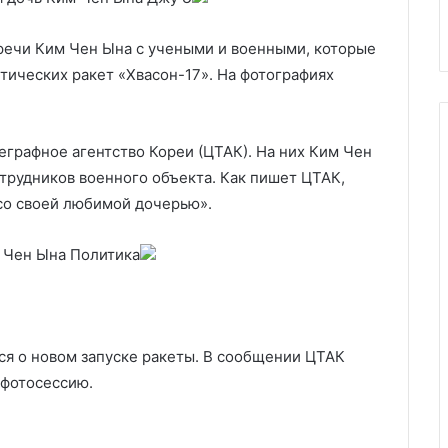
23 млн
КНДР
КНДР
речи Ким Чен Ына с учеными и военными, которые
стических ракет «Хвасон-17». На фотографиях
графное агентство Кореи (ЦТАК). На них Ким Чен
трудников военного объекта. Как пишет ЦТАК,
со своей любимой дочерью».
м Чен Ына
Политика
ся о новом запуске ракеты. В сообщении ЦТАК
 фотосессию.