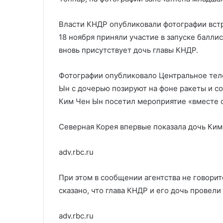
операции в Венесуэле
более ₽4
₽423
млн
Власти КНДР опубликовали фотографии вст
18 ноября приняли участие в запуске балли
вновь присутствует дочь главы КНДР.
Фотографии опубликовало Центральное теле
Ын с дочерью позируют на фоне ракеты и со
Ким Чен Ын посетил мероприятие «вместе 
Северная Корея впервые показала дочь Ки
adv.rbc.ru
При этом в сообщении агентства не говорит
сказано, что глава КНДР и его дочь провели
adv.rbc.ru