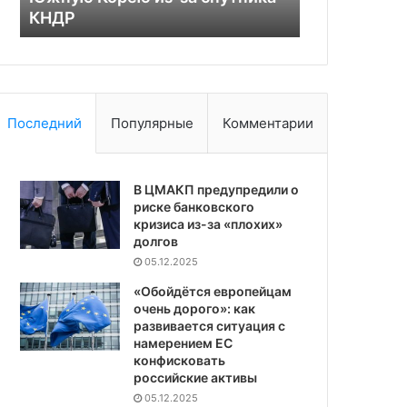
создать кабинет
срока
Последний
Популярные
Комментарии
В ЦМАКП предупредили о
риске банковского
кризиса из-за «плохих»
долгов
05.12.2025
«Обойдётся европейцам
очень дорого»: как
развивается ситуация с
намерением ЕС
конфисковать
российские активы
05.12.2025