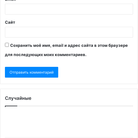
Сайт
Сохранить моё имя, email и адрес сайта в этом браузере
для последующих моих комментариев.
Случайные
В
W
Нидерландах
уз
на
чт
пост
Ук