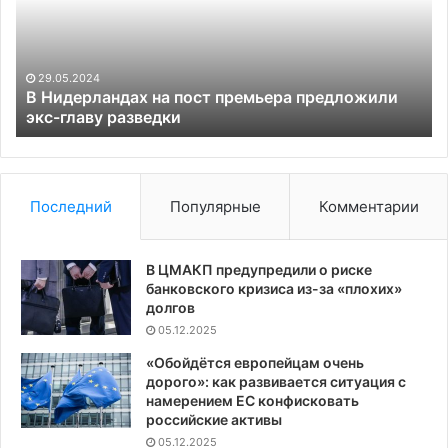
премьера
за
предложили
по
экс-
Ку
главу
ре
29.05.2024
разведки
си
В Нидерландах на пост премьера предложили
экс-главу разведки
Последний
Популярные
Комментарии
В ЦМАКП предупредили о риске
банковского кризиса из-за «плохих»
долгов
05.12.2025
«Обойдётся европейцам очень
дорого»: как развивается ситуация с
намерением ЕС конфисковать
российские активы
05.12.2025