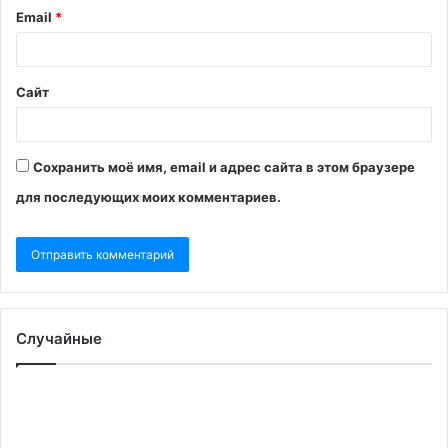
Email
*
Сайт
Сохранить моё имя, email и адрес сайта в этом браузере
для последующих моих комментариев.
Случайные
Летевший
Ко
с
за
Раиси
ин