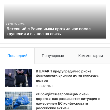
имам
пр
прожил
о
час
3
после
Н
крушения
дл
20.05.2024
и
уе
Летевший с Раиси имам прожил час после
вышел
крушения и вышел на связь
на
связь
Последний
Популярные
Комментарии
В ЦМАКП предупредили о риске
банковского кризиса из-за «плохих»
долгов
05.12.2025
«Обойдётся европейцам очень
дорого»: как развивается ситуация с
намерением ЕС конфисковать
российские активы