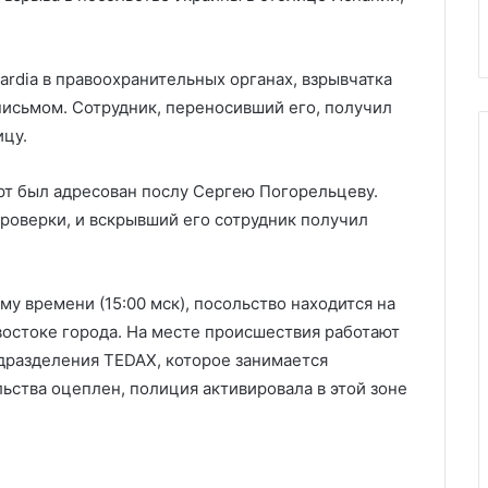
предрек коммунизм в США
США
ardia в правоохранительных органах, взрывчатка
письмом. Сотрудник, переносивший его, получил
ицу.
ерт был адресован послу Сергею Погорельцеву.
роверки, и вскрывший его сотрудник получил
у времени (15:00 мск), посольство находится на
-востоке города. На месте происшествия работают
дразделения TEDAX, которое занимается
ьства оцеплен, полиция активировала в этой зоне