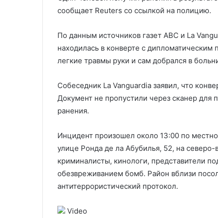
ЦАХАЛ в Нусейрате
Китаем и ЕС
ЦАХАЛ
с
сообщает Reuters со ссылкой на полицию.
в
Китаем
Нусейрате
и
По данным источников газет ABC и La Vangu
ЕС
находилась в конверте с дипломатическим 
легкие травмы руки и сам добрался в больн
Собеседник La Vanguardia заявил, что конв
Документ не пропустили через сканер для п
ранения.
Инцидент произошел около 13:00 по местном
улице Ронда де ла Абубилья, 52, на северо
криминалисты, кинологи, представители по
обезвреживанием бомб. Район вблизи посол
антитеррористический протокол.
Video