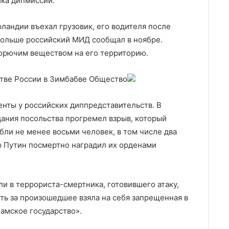
ика дипмиссии.
рландии въехал грузовик, его водителя после
 Польше российский МИД сообщал в ноябре.
горючим веществом на его территорию.
стве России в Зимбабве
Общество
енты у российских диппредставительств. В
дания посольства прогремел взрыв, который
ибли не менее восьми человек, в том числе два
р Путин посмертно наградил их орденами
и в террориста-смертника, готовившего атаку,
ть за произошедшее взяла на себя запрещенная в
амское государство».