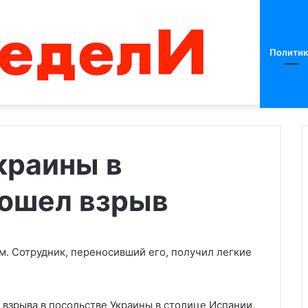
Политик
краины в
ошел взрыв
Трамп
назвал
Харрис
«товарищем
Камалой»
м. Сотрудник, переносивший его, получил легкие
и
19.08.2024
предрек
сказал о борьбе
Трамп назвал Харрис
коммунизм
 взрыва в посольстве Украины в столице Испании,
 в Африке с
«товарищем Камалой» и
в