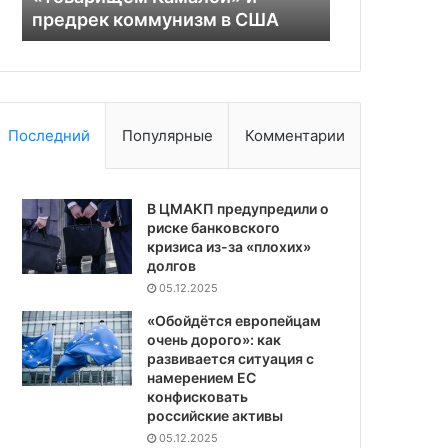
территории России
Компартии
России
Последний
Популярные
Комментарии
В ЦМАКП предупредили о
риске банковского
кризиса из-за «плохих»
долгов
05.12.2025
«Обойдётся европейцам
очень дорого»: как
развивается ситуация с
намерением ЕС
конфисковать
российские активы
05.12.2025