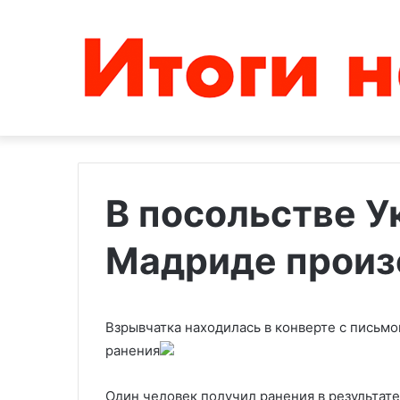
В посольстве У
Мадриде произ
Минздрав
Bloomberg
Газы
рассказал
сообщил
о
о
борьбе
274
России
Взрывчатка находилась в конверте с письмо
погибших
за
ранения
09.06.2024
28.11.2025
в
рыбу
Минздрав Газы сообщил о 274
Bloomberg рас
ходе
в
погибших в ходе операции
Один человек получил ранения в результате
России за рыбу
операции
Африке