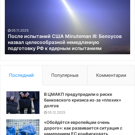
США
по
Minuteman
оп
III:
в
Белоусов
Ку
назвал
и
05.11.2025
целесообразной
Бе
После испытаний США Minuteman III: Белоусов
немедленную
об
назвал целесообразной немедленную
подготовку
подготовку РФ к ядерным испытаниям
РФ
к
ядерным
испытаниям
Последний
Популярные
Комментарии
В ЦМАКП предупредили о риске
банковского кризиса из-за «плохих»
долгов
05.12.2025
«Обойдётся европейцам очень
дорого»: как развивается ситуация с
намерением ЕС конфисковать