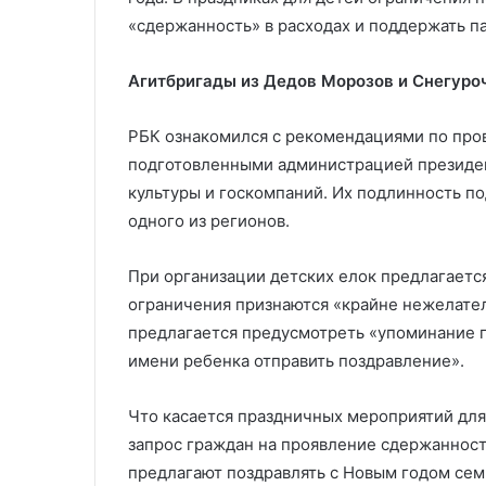
сдать золото и бриллианты
Трампа бросит
бриллианты
Украину
«сдержанность» в расходах и поддержать п
Агитбригады из Дедов Морозов и Снегуро
РБК ознакомился с рекомендациями по про
подготовленными администрацией президен
культуры и госкомпаний. Их подлинность по
одного из регионов.
При организации детских елок предлагаетс
ограничения признаются «крайне нежелател
предлагается предусмотреть «упоминание г
имени ребенка отправить поздравление».
Что касается праздничных мероприятий для 
запрос граждан на проявление сдержанност
предлагают поздравлять с Новым годом сем