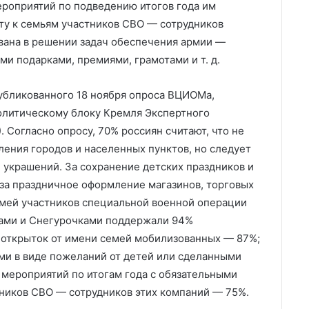
ероприятий по подведению итогов года им
ту к семьям участников СВО — сотрудников
ована в решении задач обеспечения армии —
и подарками, премиями, грамотами и т. д.
бликованного 18 ноября опроса ВЦИОМа,
политическому блоку Кремля Экспертного
 Согласно опросу, 70% россиян считают, что не
ления городов и населенных пунктов, но следует
 украшений. За сохранение детских праздников и
 за праздничное оформление магазинов, торговых
емей участников специальной военной операции
зами и Снегурочками поддержали 94%
 открыток от имени семей мобилизованных — 87%;
ами в виде пожеланий от детей или сделанными
 мероприятий по итогам года с обязательными
ников СВО — сотрудников этих компаний — 75%.