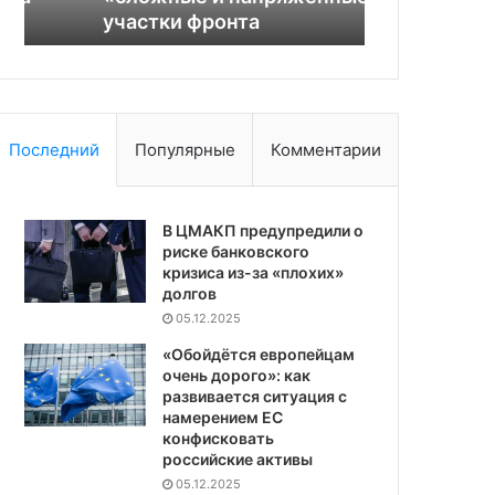
участки фронта
$665 млн в
Последний
Популярные
Комментарии
В ЦМАКП предупредили о
риске банковского
кризиса из-за «плохих»
долгов
05.12.2025
«Обойдётся европейцам
очень дорого»: как
развивается ситуация с
намерением ЕС
конфисковать
российские активы
05.12.2025