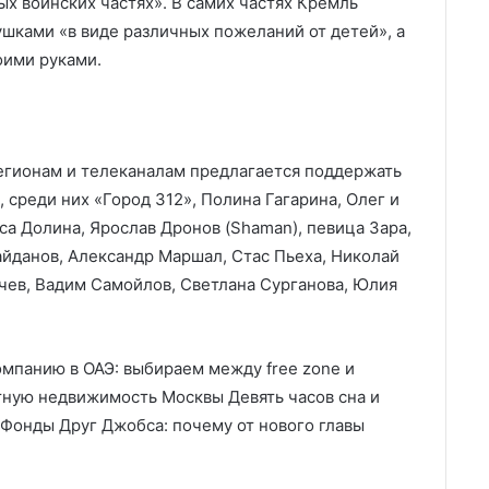
х воинских частях». В самих частях Кремль
ушками «в виде различных пожеланий от детей», а
оими руками.
гионам и телеканалам предлагается поддержать
 среди них «Город 312», Полина Гагарина, Олег и
а Долина, Ярослав Дронов (Shaman), певица Зара,
айданов, Александр Маршал, Стас Пьеха, Николай
ачев, Вадим Самойлов, Светлана Сурганова, Юлия
омпанию в ОАЭ: выбираем между free zone и
итную недвижимость Москвы Девять часов сна и
 Фонды Друг Джобса: почему от нового главы