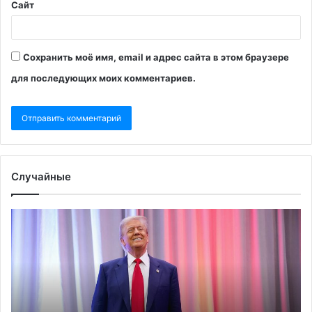
Сайт
Сохранить моё имя, email и адрес сайта в этом браузере
для последующих моих комментариев.
Случайные
Маск
FT
предрек
уз
долговое
об
рабство
ус
США
За
из-
по
за
от