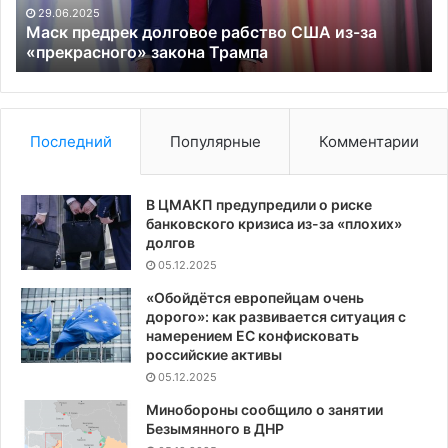
«прекрасного»
Ву
29.06.2025
закона
от
Маск предрек долговое рабство США из-за
Трампа
«прекрасного» закона Трампа
Пу
Последний
Популярные
Комментарии
В ЦМАКП предупредили о риске
банковского кризиса из-за «плохих»
долгов
05.12.2025
«Обойдётся европейцам очень
дорого»: как развивается ситуация с
намерением ЕС конфисковать
российские активы
05.12.2025
Минобороны сообщило о занятии
Безымянного в ДНР