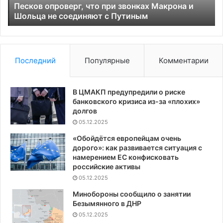
не
сб
Песков опроверг, что при звонках Макрона и
соединяют
Шольца не соединяют с Путиным
бе
с
Путиным
Последний
Популярные
Комментарии
В ЦМАКП предупредили о риске
банковского кризиса из-за «плохих»
долгов
05.12.2025
«Обойдётся европейцам очень
дорого»: как развивается ситуация с
намерением ЕС конфисковать
российские активы
05.12.2025
Минобороны сообщило о занятии
Безымянного в ДНР
05.12.2025