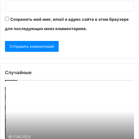
Сохранить моё имя, email и адрес сайта в этом браузере
для последующих моих комментариев.
Случайные
Песков
В
опроверг,
Ро
что
не
при
от
звонках
шт
Макрона
Ю
и
во
Шольца
ок
л
17.06.2023