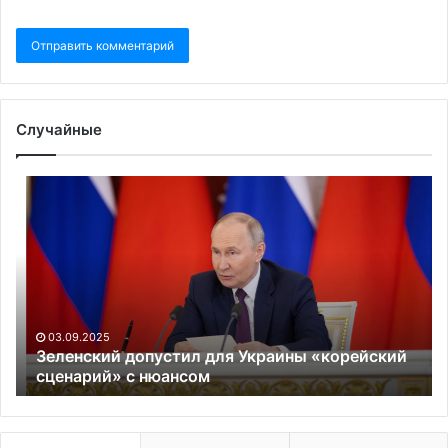
Случайные
Зеленский
Бе
допустил
пр
для
уч
Украины
в
«корейский
до
сценарий»
о
с
во
нюансом
си
03.09.2025
в
Зеленский допустил для Украины «корейский
сценарий» с нюансом
Ев