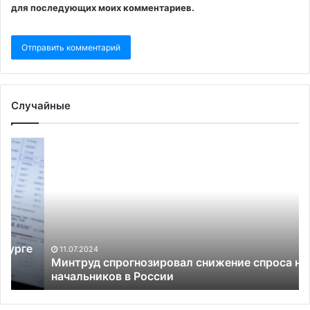
для последующих моих комментариев.
Случайные
Минтруд
Не
спрогнозировал
ра
снижение
за
спроса
в
на
пе
начальников в России
Ро
да
об
11.07.2024
Ук
Минтруд спрогнозировал снижение спроса на
начальников в России