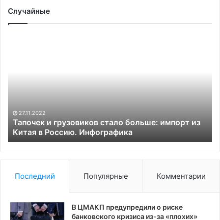
Случайные
Тапочек
Ц
и
по
грузовиков
ка
стало
бу
больше:
бю
импорт
на
из
пр
Китая
вы
27.11.2022
в
Тапочек и грузовиков стало больше: импорт из
Россию.
Китая в Россию. Инфографика
Инфографика
Последний
Популярные
Комментарии
В ЦМАКП предупредили о риске
банковского кризиса из-за «плохих»