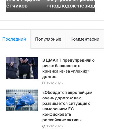
«подлодок-невидимок»
угрозы Рос
невидимок»
России
Последний
Популярные
Комментарии
В ЦМАКП предупредили о
риске банковского
кризиса из-за «плохих»
долгов
05.12.2025
«Обойдётся европейцам
очень дорого»: как
развивается ситуация с
намерением ЕС
конфисковать
российские активы
05.12.2025