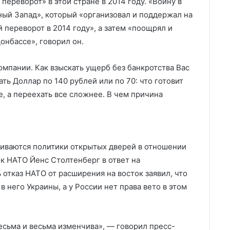
переворот» в этой стране в 2014 году. «Войну в
ный Запад», который «организовал и поддержал на
переворот в 2014 году», а затем «поощрял и
онбассе», говорил он.
мпании. Как взыскать ущерб без банкротства Вас
ать Доллар по 140 рублей или по 70: что готовит
, а переехать все сложнее. В чем причина
живаются политики открытых дверей в отношении
ек НАТО Йенс Столтенберг в ответ на
отказ НАТО от расширения на восток заявил, что
в него Украины, а у России нет права вето в этом
есьма и весьма изменчива», — говорил пресс-