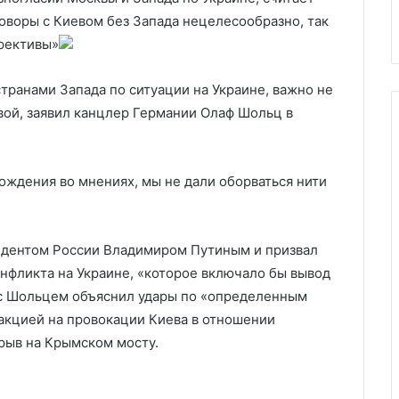
лучшений
и чтут советских лётчиков
память
оворы с Киевом без Запада нецелесообразно, так
о
ирективы»
Родине
и
транами Запада по ситуации на Украине, важно не
чтут
советских
вой, заявил канцлер Германии Олаф Шольц в
лётчиков
ождения во мнениях, мы не дали оборваться нити
зидентом России Владимиром Путиным и призвал
нфликта на Украине, «которое включало бы вывод
а с Шольцем объяснил удары по «определенным
акцией на провокации Киева в отношении
зрыв на Крымском мосту.