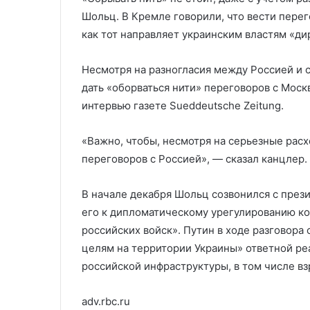
применению ядерного оружия
вероятности у
Шольц. В Кремле говорили, что вести перег
как тот направляет украинским властям «д
Несмотря на разногласия между Россией и с
дать «оборваться нити» переговоров с Моск
интервью газете Sueddeutsche Zeitung.
«Важно, чтобы, несмотря на серьезные расх
переговоров с Россией», — сказал канцлер.
В начале декабря Шольц созвонился с пре
его к дипломатическому урегулированию ко
российских войск». Путин в ходе разговор
целям на территории Украины» ответной ре
российской инфраструктуры, в том числе в
adv.rbc.ru