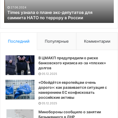
для
ор
саммита
на
27.06.2024
НАТО
ст
Times узнала о плане экс-депутатов для
по
саммита НАТО по террору в России
ис
террору
зд
в
в
России
Пе
Последний
Популярные
Комментарии
В ЦМАКП предупредили о риске
банковского кризиса из-за «плохих»
долгов
05.12.2025
«Обойдётся европейцам очень
дорого»: как развивается ситуация с
намерением ЕС конфисковать
российские активы
05.12.2025
Минобороны сообщило о занятии
Безымянного в ДНР