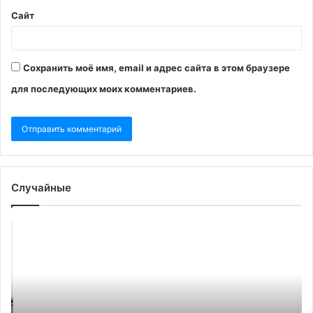
Сайт
Сохранить моё имя, email и адрес сайта в этом браузере
для последующих моих комментариев.
Случайные
Times
По
узнала
ищ
о
ва
плане
ко
экс-
от
депутатов
«г