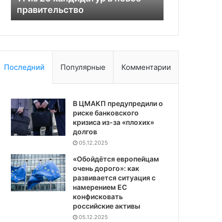
правительство
России и У
России
и
Украины
Последний
Популярные
Комментарии
В ЦМАКП предупредили о
риске банковского
кризиса из-за «плохих»
долгов
05.12.2025
«Обойдётся европейцам
очень дорого»: как
развивается ситуация с
намерением ЕС
конфисковать
российские активы
05.12.2025