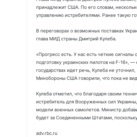
зараженной кровью
игровых аккау
с
принадлежит США. По его словам, нескольк
зараженной
управлению истребителями. Ранее такую г
кровью
В переговорах о возможных поставках Укра
глава МИД страны Дмитрий Кулеба.
«Прогресс есть. У нас есть четкие сигналы 
подготовку украинских пилотов на F-16», — 
государствах идет речь, Кулеба не уточнил,
Минобороны США говорили, что пока не вид
Кулеба отметил, что благодаря своим техн
истребитель для Вооруженных сил Украины, 
модели военных самолетов. Министр добави
будет за Соединенными Штатами, поскольку
adv.rbc.ru