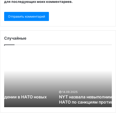
для последующих моих комментариев.
Случайные
NYT
назвала
невыполнимым
условие
Трампа
к
НАТО
по
14.09.2025
санкциям
ых
NYT назвала невыполнимым условие Трампа к
против
НАТО по санкциям против России
России