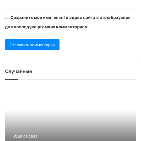
Сохранить моё имя, email и адрес сайта в этом браузере
для последующих моих комментариев.
Случайные
В
Тр
Киеве
до
заявили
вв
о
во
плане
в
вернуть
Ни
Крым,
когда
09.06.2023