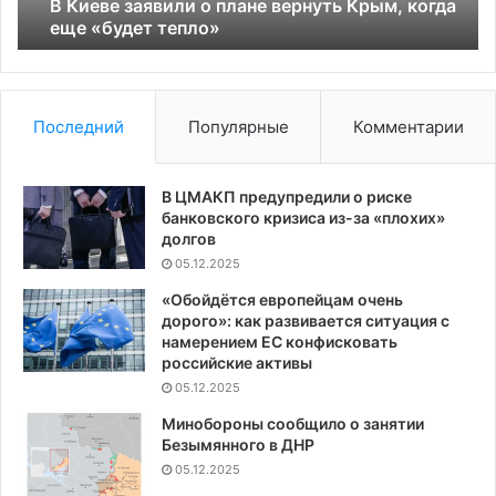
еще
В Киеве заявили о плане вернуть Крым, когда
«будет
еще «будет тепло»
тепло»
Последний
Популярные
Комментарии
В ЦМАКП предупредили о риске
банковского кризиса из-за «плохих»
долгов
05.12.2025
«Обойдётся европейцам очень
дорого»: как развивается ситуация с
намерением ЕС конфисковать
российские активы
05.12.2025
Минобороны сообщило о занятии
Безымянного в ДНР
05.12.2025