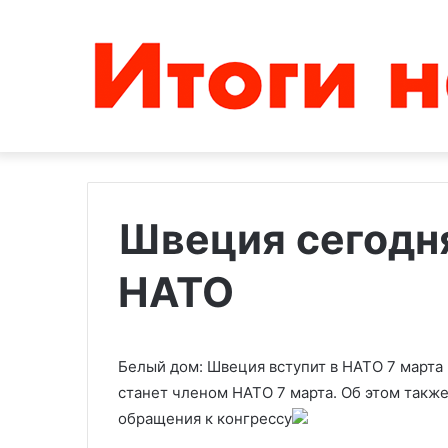
Швеция сегодня
НАТО
Суд
Гладков
в
сообщил
Армении
о
арестовал
втором
епископа
за
Белый дом: Швеция вступит в НАТО 7 марта
и
день
станет членом НАТО 7 марта. Об этом такж
16.10.2025
18.10.2022
племянника
обстреле
обращения к конгрессу
Суд в Армении арестовал
Гладков сообщ
католикоса
в
епископа и племянника
день обстреле
всех
Белгородской