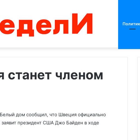
Политик
 станет членом
Президент
Эрдоган:
Дональд
Трамп
приедет
Белый дом сообщил, что Швеция официально
26.06.2025
на
е заявит президент США Джо Байден в ходе
Президент Эрдоган: Дональд
переговоры
ил о втором за
Трамп приедет на переговор
по
 в Белгородской
по Украине в Турцию, если та
Украине