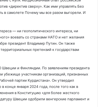
ение с нуля: неоднозначный опыт российской
тив «директив сверху». Как ими управлять Без
уть в самолете Почему мы все разом выгорели. И
нтереса — ни геополитического интереса, ни
ного» воевать со странами НАТО и нет желания
кабре президент Владимир Путин. Он также
т территориальных претензий к государствам
О Швеции и Финляндии. По заявлениям президента
ли убежище участникам организаций, признанных
Рабочей партии Курдистана». Он утвердил
в конце января 2024 года, после того как в
менения в Конституцию «для более жесткого
идатуру Швеции одобрили венгерские парламент и