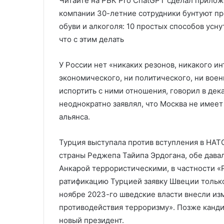
Читайте на РБК Pro ChatGPT сделал прилож
компании З0-летние сотрудники бунтуют про
обуви и алкоголя: 10 простых способов усн
что с этим делать
У России нет «никаких резонов, никакого и
экономического, ни политического, ни воен
испортить с ними отношения, говорил в де
неоднократно заявлял, что Москва не имее
альянса.
Турция выступала против вступления в НАТ
страны Реджепа Тайипа Эрдогана, обе дава
Анкарой террористическими, в частности «
ратификацию Турцией заявку Швеции только 
ноябре 2023-го шведские власти внесли из
противодействия терроризму». Позже канд
новый президент.