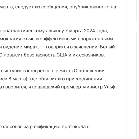
будет Путин
в
арта, следует из сообщения, опубликованного на
Турцию,
если
там
роатлантическому альянсу 7 марта 2024 года,
будет
демократия с высокоэффективными вооруженными
Путин
 видение мира», — говорится в заявлении. Белый
О повысит безопасность США и их союзников.
выступит в конгрессе с речью «О положении
мск 8 марта), где объявит и о присоединении
а говорится, что шведский премьер-министр Ульф
голосовал за ратификацию протокола о