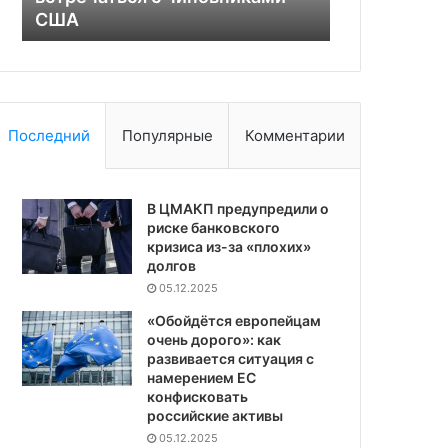
США
потерю пер
США
Последний
Популярные
Комментарии
В ЦМАКП предупредили о
риске банковского
кризиса из-за «плохих»
долгов
05.12.2025
«Обойдётся европейцам
очень дорого»: как
развивается ситуация с
намерением ЕС
конфисковать
российские активы
05.12.2025