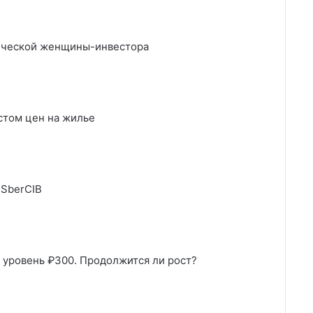
тической женщины-инвестора
стом цен на жилье
 SberCIB
 уровень ₽300. Продолжится ли рост?