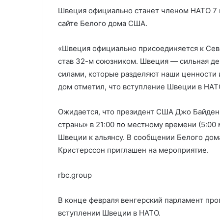
католикоса всех армян
области
армян
области
Швеция официально станет членом НАТО 7 м
сайте Белого дома США.
«Швеция официально присоединяется к Севе
став 32-м союзником. Швеция — сильная 
силами, которые разделяют наши ценности и
дом отметил, что вступление Швеции в НАТ
Ожидается, что президент США Джо Байден 
страны» в 21:00 по местному времени (5:00 
Швеции к альянсу. В сообщении Белого дом
Кристерссон приглашен на мероприятие.
rbc.group
В конце февраля венгерский парламент про
вступлении Швеции в НАТО.