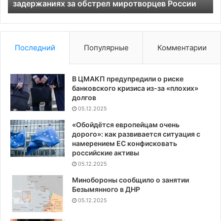
миротворцев
задержаниях за обстрел миротворцев России
Из
России
Последний
Популярные
Комментарии
В ЦМАКП предупредили о риске
банковского кризиса из-за «плохих»
долгов
05.12.2025
«Обойдётся европейцам очень
дорого»: как развивается ситуация с
намерением ЕС конфисковать
российские активы
05.12.2025
Минобороны сообщило о занятии
Безымянного в ДНР
05.12.2025