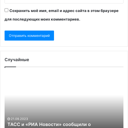
Сохранить моё имя, email и адрес сайта в этом браузере
для последующих моих комментариев.
Случайные
ТАСС
Зе
и
пр
«РИА
ст
Новости»
За
сообщили
за
о
Ук
задержаниях
та
за
же
21.09.2023
обстрел
ка
ТАСС и «РИА Новости» сообщили о